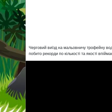
Черговий виїзд на мальовничу трофейну водо
побито рекорди по кількості та якості впійм