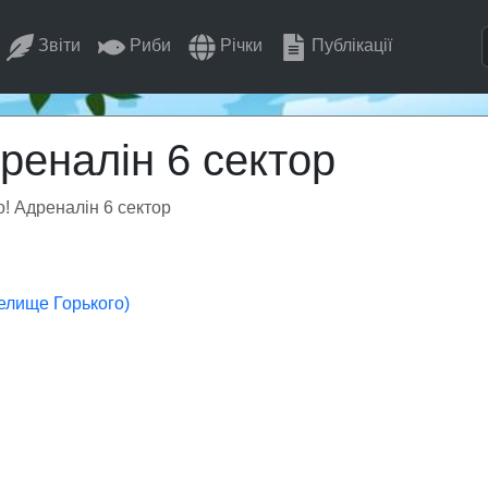
Звіти
Риби
Річки
Публікації
реналін 6 сектор
о! Адреналін 6 сектор
елище Горького)