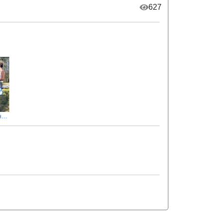
627
Адреналін, рибалка на трофейного коропа в приморозок