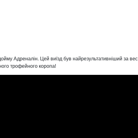
йму Адреналін. Цей виїзд був найрезультативніший за весь
аного трофейного коропа!