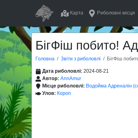
Карта
Риболовні місця
БігФіш побито! Ад
Головна
Звіти з риболовлі
БігФіш побит
Дата риболовлі:
2024-08-21
Автор:
AnnAmur
Місце риболовлі:
Водойма Адреналін (с
Улов:
Короп