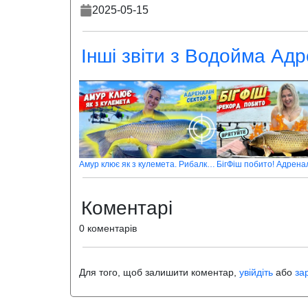
2025-05-15
Інші звіти з Водойма Адр
Амур клює як з кулемета. Рибалка на водоймі Адреналін, сектор 5
БігФіш побито! Адренал
Коментарі
0 коментарів
Для того, щоб залишити коментар,
увійдіть
або
за