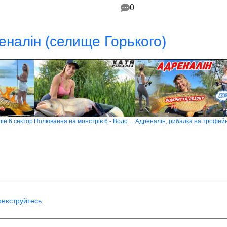
0
еналін (селище Горького)
ін 6 сектор
Полювання на монстрів 6 - Водойма Адреналін
реєструйтесь
.