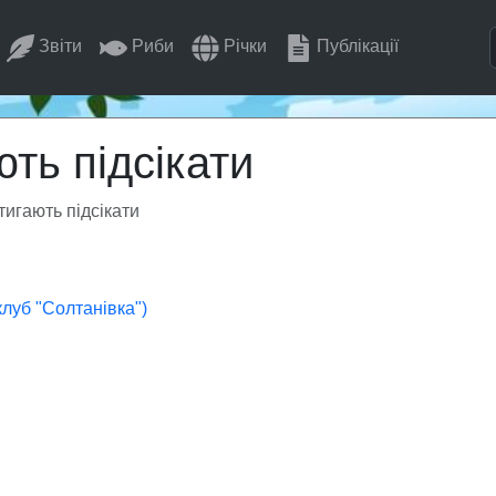
Звіти
Риби
Річки
Публікації
ють підсікати
тигають підсікати
луб "Солтанівка")