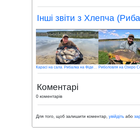
Інші звіти з Хлепча (Риб
Карасі на сала. Рибалка на Фідер проти Флет-фідера
Риболовля на Озеро С
Коментарі
0 коментарів
Для того, щоб залишити коментар,
увійдіть
або
за