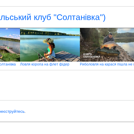
альський клуб "Солтанівка")
олтанівка
Ловля коропа на флет фідер
реєструйтесь
.