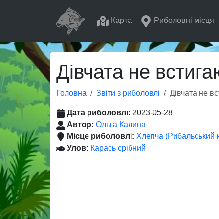
Карта
Риболовні місця
Дівчата не встига
Головна
Звіти з риболовлі
Дівчата не вс
Дата риболовлі:
2023-05-28
Автор:
Ольга Калина
Місце риболовлі:
Хлепча (Рибальський к
Улов:
Карась срібний