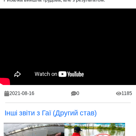
2021-08-16
0
1185
Інші звіти з Гаї (Другий став)