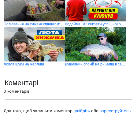
Полювання на хижака спінінгом: рибалка на оновленій водоймі Трофейний Затишок в селі Гаї
Водойма Гаї: секрети успішної риболовлі. Ловля трофейного коропа
Ловля щуки на жерлиці
Душевний спокій на рибалці в селі Гаї
Коментарі
0 коментарів
Для того, щоб залишити коментар,
увійдіть
або
зареєструйтесь
.