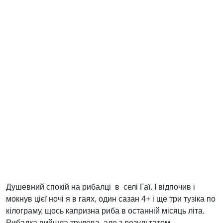
Душевний спокій на рибалці в селі Гаї. І відпочив і
мокнув цієї ночі я в гаях, один сазан 4+ і ще три тузіка по
кілограму, щось капризна риба в останній місяць літа.
Рибалка вийшла трудова, але з результатом.