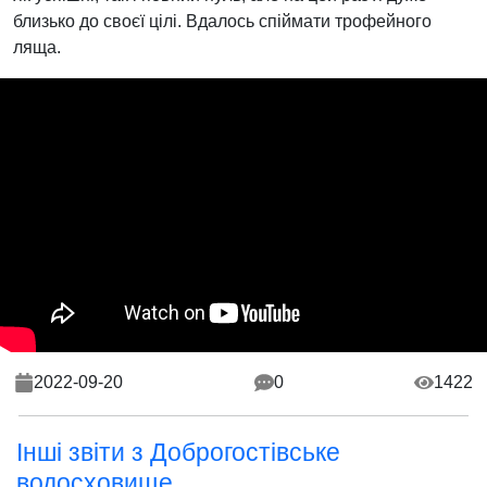
близько до своєї цілі. Вдалось спіймати трофейного
ляща.
2022-09-20
0
1422
Інші звіти з Доброгостівське
водосховище