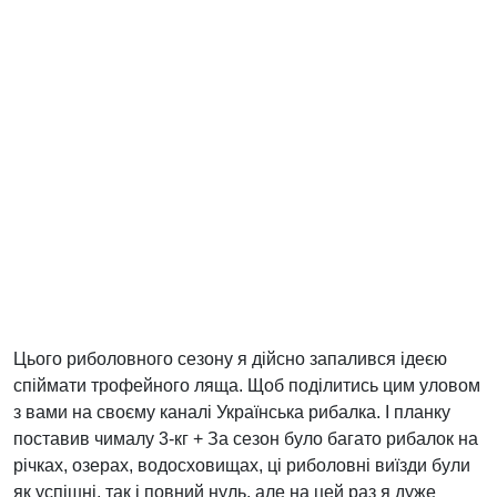
Цього риболовного сезону я дійсно запалився ідеєю
спіймати трофейного ляща. Щоб поділитись цим уловом
з вами на своєму каналі Українська рибалка. І планку
поставив чималу 3-кг + За сезон було багато рибалок на
річках, озерах, водосховищах, ці риболовні виїзди були
як успішні, так і повний нуль, але на цей раз я дуже