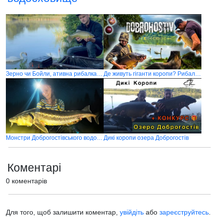
Зерно чи Бойли, ативна рибалка по амуру, шалений кльов в Доброгостьові
Де живуть гіганти коропи? Рибалимо з друзями. Оновились по BigFish
Монстри Доброгостівського водосховища
Дикі коропи озера Доброгостів
Коментарі
0 коментарів
Для того, щоб залишити коментар,
увійдіть
або
зареєструйтесь
.