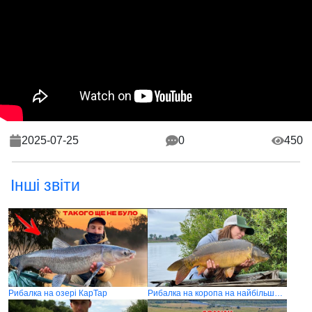
2025-07-25
0
450
Інші звіти
Рибалка на озері КарТар
Рибалка на коропа на найбільшому озері України