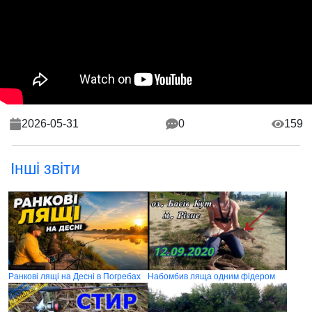
2026-05-31
0
159
Інші звіти
Ранкові лящі на Десні в Погребах
Набомбив ляща одним фідером