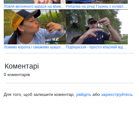
Ловля весняного карася на вбивцю карася
Рибалка на річці Горинь з ночівлею біля села Хотин
Ловимо коропа і смажемо шашлики на озері в лісі
Підбереззя - просто класний відпочинок
Коментарі
0 коментарів
Для того, щоб залишити коментар,
увійдіть
або
зареєструйтесь
.