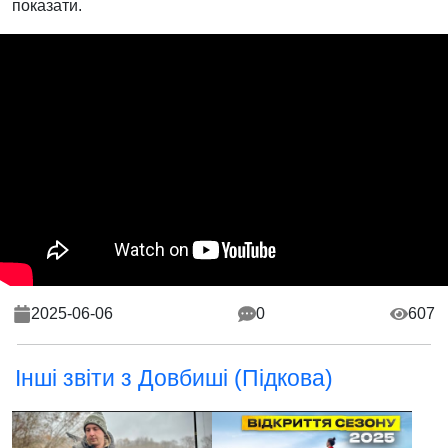
показати.
2025-06-06
0
607
Інші звіти з Довбиші (Підкова)