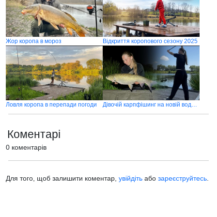
Жор коропа в мороз
Відкриття коропового сезону 2025
Ловля коропа в перепади погоди
Дівочій карпфішинг на новій водоймі
Коментарі
0 коментарів
Для того, щоб залишити коментар,
увійдіть
або
зареєструйтесь
.