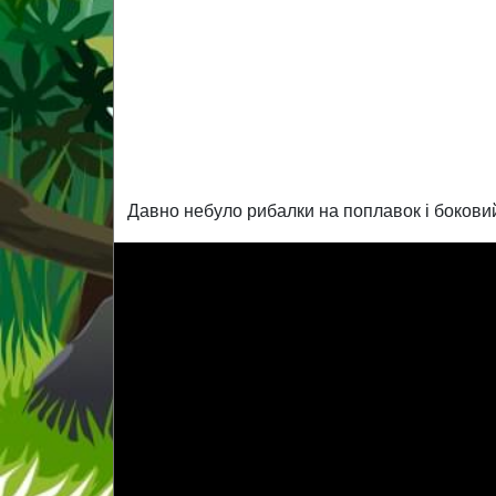
Давно небуло рибалки на поплавок і боковий 