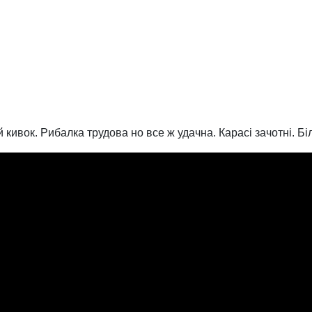
кивок. Рибалка трудова но все ж удачна. Карасі зачотні. Бі