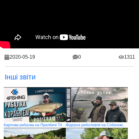
2020-05-19
0
1311
Інші звіти
Карпова рибалка на Прилбичі Trident Lake
Фідерна риболовля на Собачому гирлі