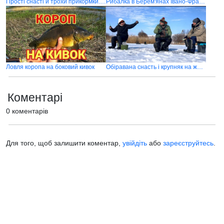
Прості снасті й трохи прикормки. Та риби наловили
Рибалка в Берем'янах Івано-Франківська області
Ловля коропа на боковий кивок
Обіравана снасть і крупняк на жерлицю. Зимова риболовля 2026
Коментарі
0 коментарів
Для того, щоб залишити коментар,
увійдіть
або
зареєструйтесь
.