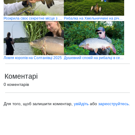
Розкрила своє секретне місце з линами
Рибалка на Хмельниччині на річці Південний Буг, село Меджибіж
Ловля коропів на Солтанівці 2025
Душевний спокій на рибалці в селі Гаї
Коментарі
0 коментарів
Для того, щоб залишити коментар,
увійдіть
або
зареєструйтесь
.