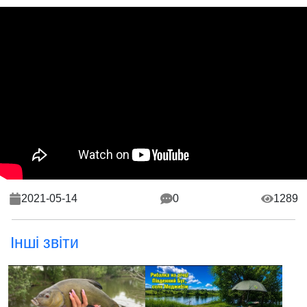
2021-05-14
0
1289
Інші звіти