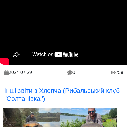
2024-07-29
0
759
Інші звіти з Хлепча (Рибальський клуб
"Солтанівка")