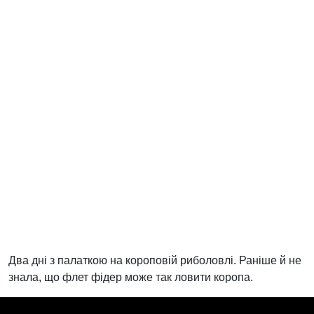
Два дні з палаткою на короповій риболовлі. Раніше й не
знала, що флет фідер може так ловити коропа.