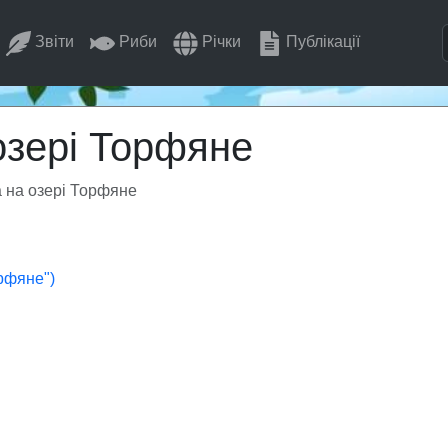
Звіти
Риби
Річки
Публікації
озері Торфяне
 на озері Торфяне
рфяне")