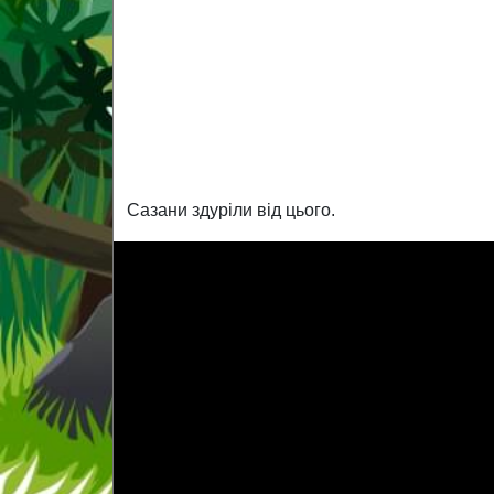
Сазани здуріли від цього.