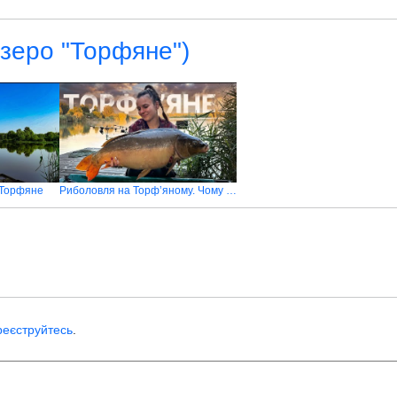
Озеро "Торфяне")
 Торфяне
Риболовля на Торф’яному. Чому всі хочуть сюди потрапити
реєструйтесь
.