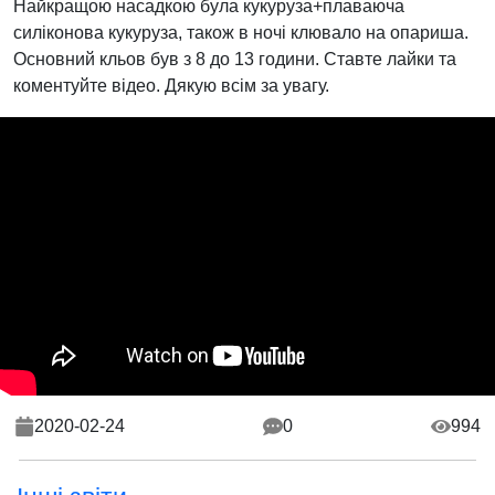
Найкращою насадкою була кукуруза+плаваюча
силіконова кукуруза, також в ночі клювало на опариша.
Основний кльов був з 8 до 13 години. Ставте лайки та
коментуйте відео. Дякую всім за увагу.
2020-02-24
0
994