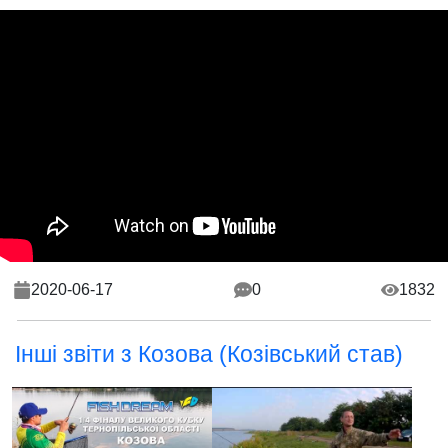
2020-06-17
0
1832
Інші звіти з Козова (Козівський став)