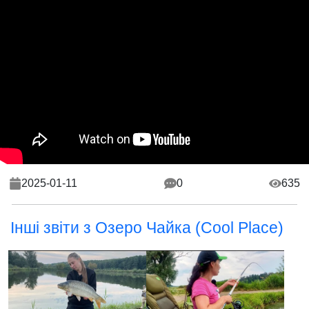
2025-01-11
0
635
Інші звіти з Озеро Чайка (Cool Place)