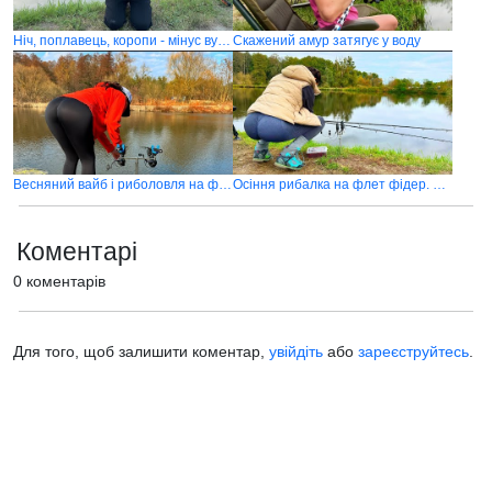
Ніч, поплавець, коропи - мінус вудилище
Скажений амур затягує у воду
Весняний вайб і риболовля на флет фідер
Осіння рибалка на флет фідер. Ловля коропа
Коментарі
0 коментарів
Для того, щоб залишити коментар,
увійдіть
або
зареєструйтесь
.