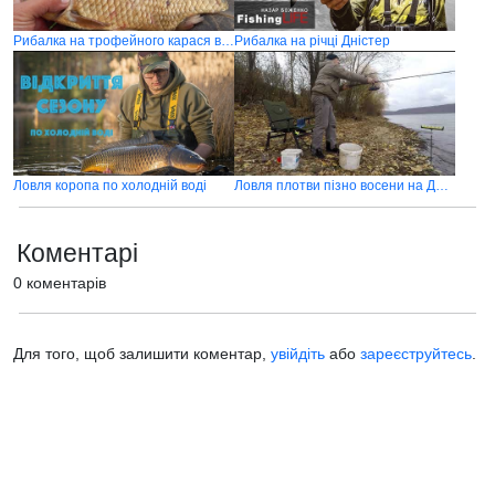
Рибалка на трофейного карася в селі Галинівка
Рибалка на річці Дністер
Ловля коропа по холодній воді
Ловля плотви пізно восени на Дністрі
Коментарі
0 коментарів
Для того, щоб залишити коментар,
увійдіть
або
зареєструйтесь
.