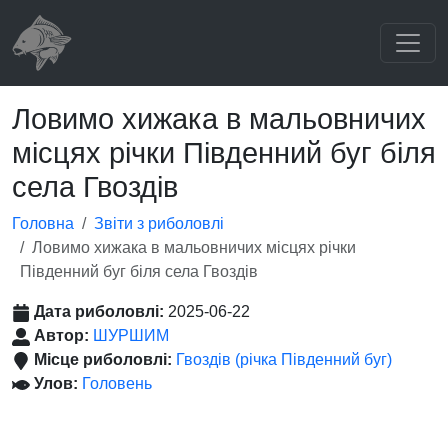
Ловимо хижака в мальовничих
місцях річки Південний буг біля
села Гвоздів
Головна
Звіти з риболовлі
Ловимо хижака в мальовничих місцях річки
Південний буг біля села Гвоздів
Дата риболовлі:
2025-06-22
Автор:
ШУРШИМ
Місце риболовлі:
Гвоздів (річка Південний буг)
Улов:
Головень