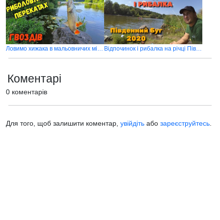
Ловимо хижака в мальовничих місцях річки Південний буг біля села Гвоздів
Відпочинок і рибалка на річці Південний буг у селі Воробіївка
Коментарі
0 коментарів
Для того, щоб залишити коментар,
увійдіть
або
зареєструйтесь
.