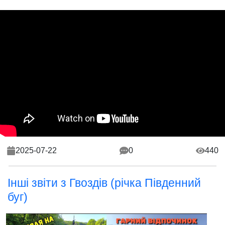
2025-07-22
0
440
Інші звіти з Гвоздів (річка Південний
буг)