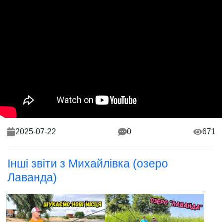
2025-07-22
0
671
Інші звіти з Михайлівка (озеро
Лаванда)