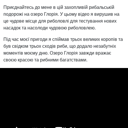
Приєднайтесь до мене в цій захопливій рибальській
подорожі на озеро Глорія. У цьому відео я вирушив на
це чудове місце для риболовлі для тестування нових
насадок та насолоди чудовою риболовлею.
Під час моєї пригоди я спіймав трьох великих коропів та
був свідком трьох сходів риби, що додало незабутніх
моментів моєму дню. Озеро Глорія завжди вражає
своєю красою та рибними багатствами.