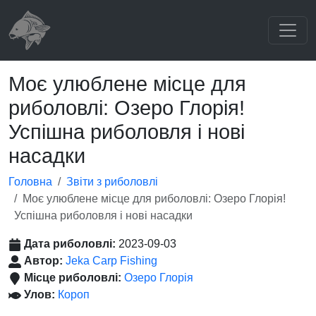
Моє улюблене місце для
риболовлі: Озеро Глорія!
Успішна риболовля і нові
насадки
Головна
Звіти з риболовлі
Моє улюблене місце для риболовлі: Озеро Глорія!
Успішна риболовля і нові насадки
Дата риболовлі:
2023-09-03
Автор:
Jeka Carp Fishing
Місце риболовлі:
Озеро Глорія
Улов:
Короп