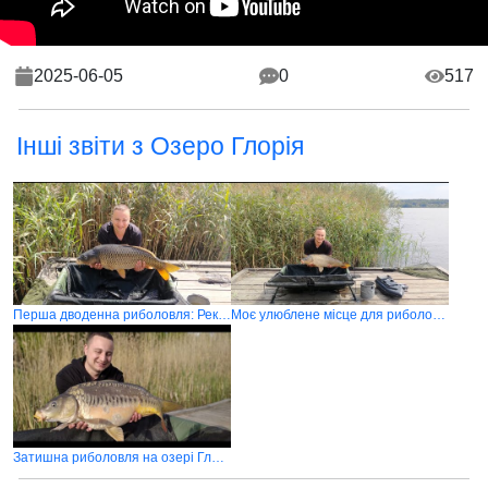
2025-06-05
0
517
Інші звіти з Озеро Глорія
Перша дводенна риболовля: Рекордний короп на озері Глорія
Моє улюблене місце для риболовлі: Озеро Глорія! Успішна риболовля і нові насадки
Затишна риболовля на озері Глорія