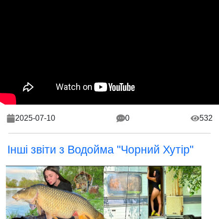
2025-07-10
0
532
Інші звіти з Водойма "Чорний Хутір"