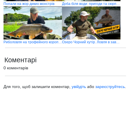
Попали на жор диких монстрів
Доба біля води: пригоди та сюрпризи
Риболовля на трофейного коропа на водоймі "Чорний Хутір"
Озеро Чорний хутір. Ловля в завоз і неймовірний карпфішинг
Коментарі
0 коментарів
Для того, щоб залишити коментар,
увійдіть
або
зареєструйтесь
.