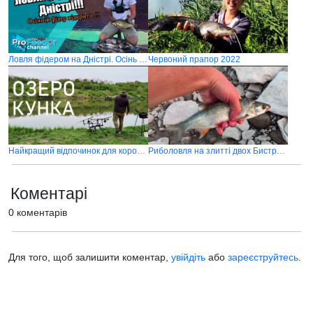
Ловля фідером на Дністрі. Осінь 2020
Червоний прапор 2022
Найкращий відпочинок для коропятника
Риболовля на злитті двох Бистриць
Коментарі
0 коментарів
Для того, щоб залишити коментар,
увійдіть
або
зареєструйтесь
.