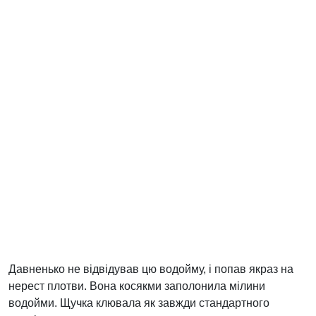
Давненько не відвідував цю водойму, і попав якраз на
нерест плотви. Вона косякми заполонила мілини
водойми. Щучка клювала як завжди стандартного