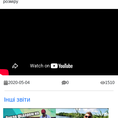
розміру
2020-05-04
0
1510
Інші звіти