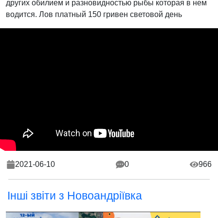
других обилием и разновидностью рыбы которая в нем
водится. Лов платный 150 гривен световой день
2021-06-10
0
966
Інші звіти з Новоандріївка