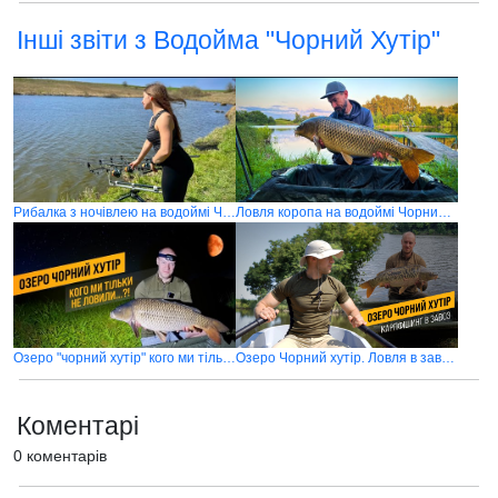
Інші звіти з Водойма "Чорний Хутір"
Рибалка з ночівлею на водоймі Чорний хутір
Ловля коропа на водоймі Чорний хутір
Озеро "чорний хутір" кого ми тільки не ловили
Озеро Чорний хутір. Ловля в завоз і неймовірний карпфішинг
Коментарі
0 коментарів