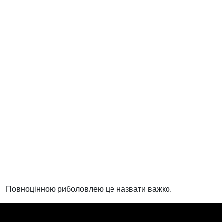
Повноцінною риболовлею це назвати важко.