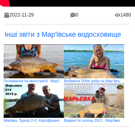
2022-11-29
0
1480
Інші звіти з Мар'ївське водосховище
Полювання на монстрів 8 - Мар'ївка
Впіймала 500кг риби на Марʼївському водосховищу
Марївка. Турнір 2+2. Карпфішинг
Відкриття сезону 2021 - Мар'ївка