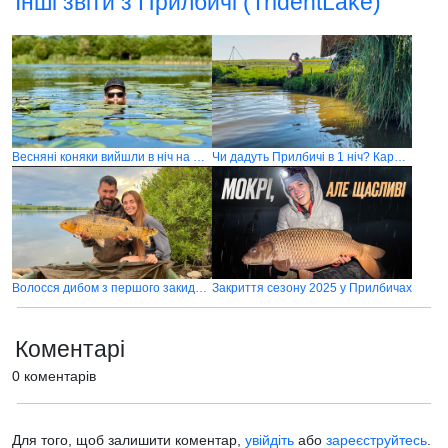
Інші звіти з Прилбичі (TridentLake)
Весняні коняки вийшли в ніч на мілину! Рибалка на коропа 2025
Чи дадуть Прилбичі в 1 ніч? Карпфішинг на добу
Волосся дибом з першого закиду Прилбичі
Закриття сезону 2025 у Прилбичах
Коментарі
0 коментарів
Для того, щоб залишити коментар,
увійдіть
або
зареєструйтесь
.