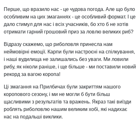
Перше, що вразило нас - це чудова погода. Але що було
особливим на цих змаганнях - це особливий формат. І це
дало стимул для нас і всіх учасників, бо хто б не хотів
отримати гарний грошовий приз за ловлю великих риб?
Відразу скажемо, що риболовля принесла нам
неймовірні емоції. Карпи були настроєні на спілкування,
і наші вудилища не залишались без уваги. Ми ловили
рибу, як ніколи раніше, і ще більше - ми поставили новий
рекорд за вагою коропа!
Ці змагання на Прилбичах були закриттям нашого
коропового сезону, і ми не могли б бути більш
щасливими з результатів та вражень. Якраз такі виїзди
роблять риболовлю нашим великим хобі, які надихає
нас на подальші виклики.