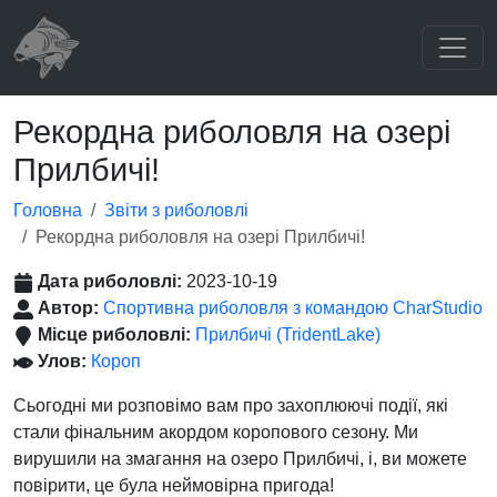
Рекордна риболовля на озері
Прилбичі!
Головна
Звіти з риболовлі
Рекордна риболовля на озері Прилбичі!
Дата риболовлі:
2023-10-19
Автор:
Спортивна риболовля з командою CharStudio
Місце риболовлі:
Прилбичі (TridentLake)
Улов:
Короп
Сьогодні ми розповімо вам про захоплюючі події, які
стали фінальним акордом коропового сезону. Ми
вирушили на змагання на озеро Прилбичі, і, ви можете
повірити, це була неймовірна пригода!