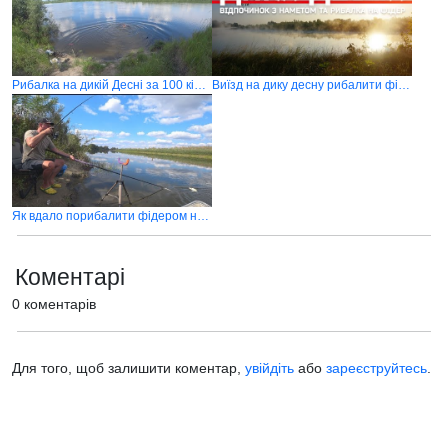
Рибалка на дикій Десні за 100 кілометрів від Києва
Виїзд на дику десну рибалити фідером
Як вдало порибалити фідером на незнайомому місці
Коментарі
0 коментарів
Для того, щоб залишити коментар,
увійдіть
або
зареєструйтесь
.