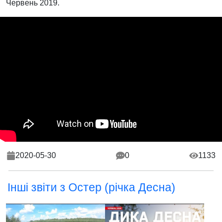
Червень 2019.
2020-05-30
0
1133
Інші звіти з Остер (річка Десна)