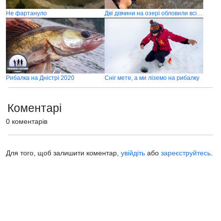
Не фартануло
Дві дівчини на озері обловили всіх чоловіків
Рибалка на Дністрі 2020
Сніг мете, а ми ліземо на рибалку
Коментарі
0 коментарів
Для того, щоб залишити коментар,
увійдіть
або
зареєструйтесь
.