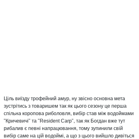
Ціль виїзду трофейний амур, ну звісно основна мета
зустрітись з товаришем так як цього сезону це перша
спільна коропова риболовля, вибір став між водоймами
"Кричевичі" та "Resident Carp", так як Богдан вже тут
рибалив є певні напрацювання, тому зупинили свій
вибір саме на цій водоймі, а що з цього вийшло дивіться