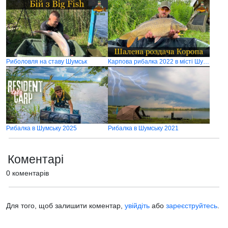
Риболовля на ставу Шумськ
Карпова рибалка 2022 в місті Шумськ
Рибалка в Шумську 2025
Рибалка в Шумську 2021
Коментарі
0 коментарів
Для того, щоб залишити коментар,
увійдіть
або
зареєструйтесь
.