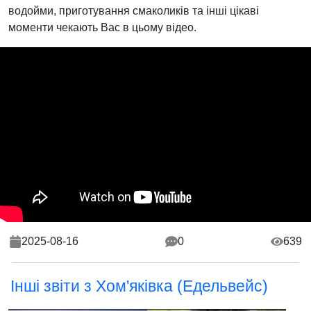
водойми, приготування смаколиків та інші цікаві
моменти чекають Вас в цьому відео.
2025-08-16
0
639
Інші звіти з Хом'яківка (Едельвейс)