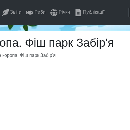
Звіти
Риби
Річки
Публікації
опа. Фіш парк Забір'я
 коропа. Фіш парк Забір'я