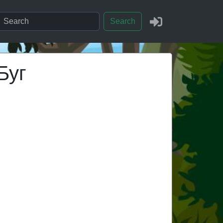
Search
Буг