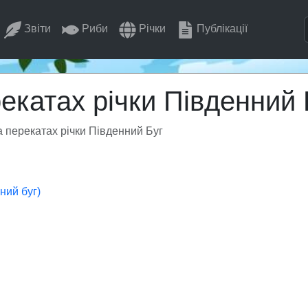
Звіти
Риби
Річки
Публікації
екатах річки Південний 
 перекатах річки Південний Буг
ний буг)