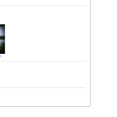
Прості снасті й трохи прикормки. Та риби наловили