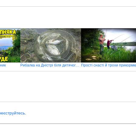
рник
Рибалка на Дністрі біля дитячого лагера “Чайка”
реєструйтесь
.