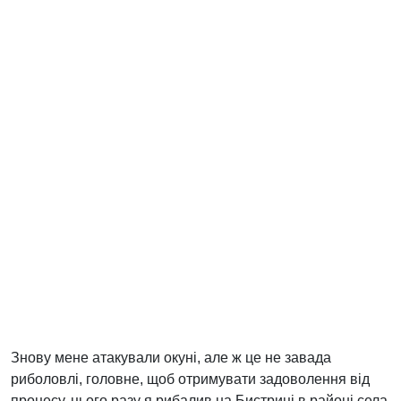
Знову мене атакували окуні, але ж це не завада
риболовлі, головне, щоб отримувати задоволення від
процесу, цього разу я рибалив на Бистриці в районі села