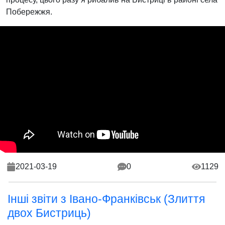
Побережжя.
2021-03-19
0
1129
Інші звіти з Івано-Франківськ (Злиття
двох Бистриць)