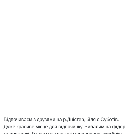
Відпочиваєм з друзями на р.Дністер, біля с.Суботів.
Дуже красиве місце для відпочинку. Рибалим на фідер
та пружинкі. Готуєм на мангалі мариновану скумбрію.