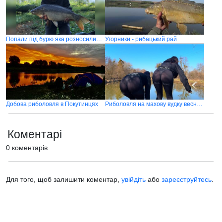
Попали під бурю яка розносилила усе довкола
Угорники - рибацький рай
Добова риболовля в Покутинцях
Риболовля на махову вудку весною, ловля карася
Коментарі
0 коментарів
Для того, щоб залишити коментар,
увійдіть
або
зареєструйтесь
.