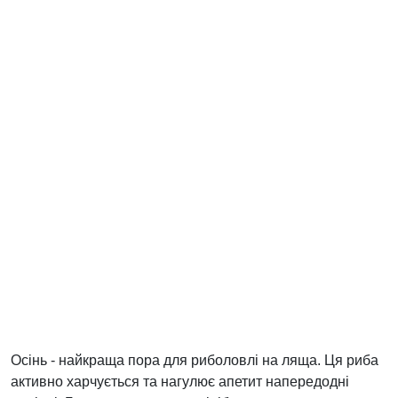
Осінь - найкраща пора для риболовлі на ляща. Ця риба
активно харчується та нагулює апетит напередодні