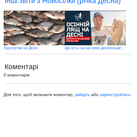
Інші звіти з Новосілки (річка Десна)
Хід плотви на Десні
Що їсть і на що клює деснянський лящ восени
Коментарі
0 коментарів
Для того, щоб залишити коментар,
увійдіть
або
зареєструйтесь
.