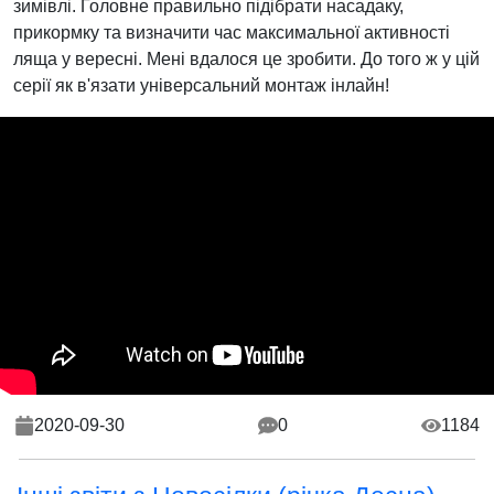
зимівлі. Головне правильно підібрати насадаку,
прикормку та визначити час максимальної активності
ляща у вересні. Мені вдалося це зробити. До того ж у цій
серії як в'язати універсальний монтаж інлайн!
2020-09-30
0
1184