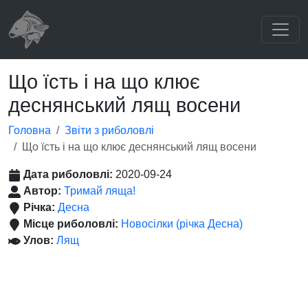
Що їсть і на що клює
деснянський лящ восени
Головна
Звіти з риболовлі
Що їсть і на що клює деснянський лящ восени
Дата риболовлі:
2020-09-24
Автор:
Тримай ляща!
Річка:
Десна
Місце риболовлі:
Новосілки (річка Десна)
Улов:
Лящ