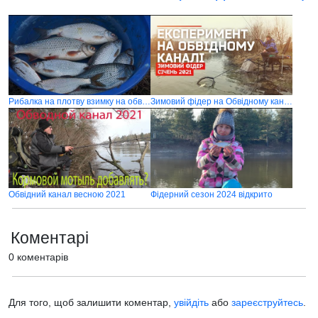
Рибалка на плотву взимку на обвідному каналі
Зимовий фідер на Обвідному каналі 2021
Обвідний канал весною 2021
Фідерний сезон 2024 відкрито
Коментарі
0 коментарів
Для того, щоб залишити коментар,
увійдіть
або
зареєструйтесь
.