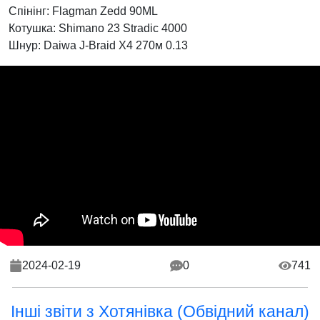
Спінінг: Flagman Zedd 90ML
Котушка: Shimano 23 Stradic 4000
Шнур: Daiwa J-Braid X4 270м 0.13
2024-02-19
0
741
Інші звіти з Хотянівка (Обвідний канал)