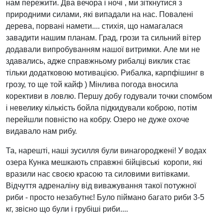
нам пережити. Два вечора і ночі , ми зіткнутися з
природними силами, які випадали на нас. Повалені
дерева, порвані намети.... стихія, що намагалася
завадити нашим планам. Град, грози та сильний вітер
додавали випробуванням нашої витримки. Але ми не
здавались, адже справжньому рибалці виклик стає
тільки додатковою мотивацією. Рибалка, карпфішинг в
грозу, то ще той кайф ) Мінлива погода вносила
корективи в ловлю. Першу добу годували точки спомбом
і невелику кількість бойла підкидували коброю, потім
перейшли повністю на кобру. Озеро не дуже охоче
видавало нам рибу.
Та, нарешті, наші зусилля були винагороджені! У водах
озера Кунка мешкають справжні бійцівські коропи, які
вразили нас своєю красою та силовими витівками.
Відчуття адреналіну від виважування такої потужної
риби - просто незабутнє! Було піймано багато риби 3-5
кг, звісно що були і грубіші риби....