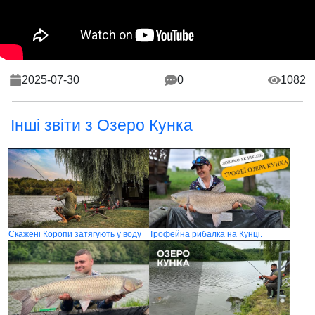
2025-07-30
0
1082
Інші звіти з Озеро Кунка
Скажені Коропи затягують у воду
Трофейна рибалка на Кунці.