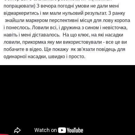
попрацювати) З вечора погодні умови не дали мені
відмаркеритись і ми мали нульовий результат. З ранку
знайшли маркером перспективні місця для лову коропа
і понеслось. Ловили всі, і дружина з сином і невісточка,
навіть і мені діставалось. На що клює, на які насадки
ловили, прикормка яку ми використовували - все це ви
побачите в відео. Ще покажу як зв'язати повідець для
одинарної насадки, швидко і просто.