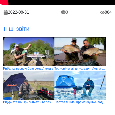
2022-08-31
0
884
Інші звіти
Рибалка весною біля села Лагодів
Тернопільські динозаври. Ловля лящів на Тернопільському ставку
Відкриття на Прилбичах 2 березня 2024
Плотва пішла! Кременчуцьке водосховище стало