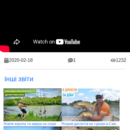
2020-02-18
1
1232
Інші звіти
Ловля коропа та амура на озері Кунка
Розрив дуплетів на турнірі в Самострілах 2025