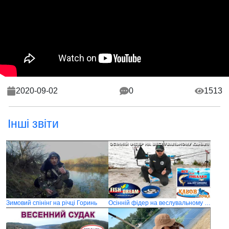
2020-09-02
0
1513
Інші звіти
Зимовий спінінг на річці Горинь
Осінній фідер на веслувальному каналі