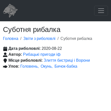
Суботня рибалка
Головна
Звіти з риболовлі
Суботня рибалка
Дата риболовлі:
2020-08-22
Автор:
Рибацькі пригоди іф
Місце риболовлі:
Злиття бистриці і Ворони
Улов:
Головень
Окунь
Бичок-бабка