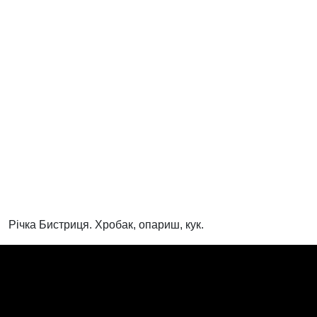
Річка Бистриця. Хробак, опариш, кук.