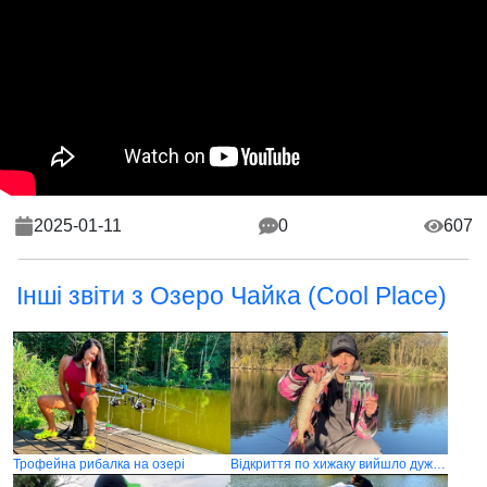
2025-01-11
0
607
Інші звіти з Озеро Чайка (Cool Place)
Трофейна рибалка на озері
Відкриття по хижаку вийшло дуже вдалим