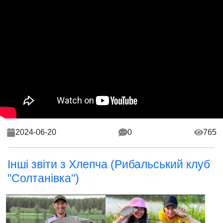
2024-06-20
0
765
Інші звіти з Хлепча (Рибальський клуб
"Солтанівка")