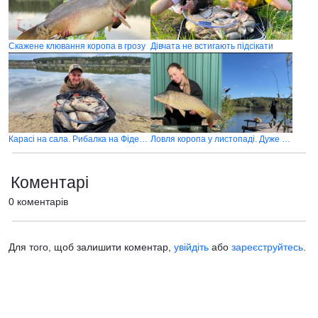
Скажене клювання коропа в грозу
Дівчата не встигають підсікати
Карасі на сала. Рибалка на Фідер проти Флет-фідера
Ловля коропа у листопаді. Дуже порадували маленькі коропчуки.
Коментарі
0 коментарів
Для того, щоб залишити коментар,
увійдіть
або
зареєструйтесь
.