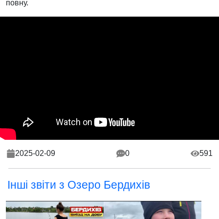
повну.
2025-02-09
0
591
Інші звіти з Озеро Бердихів