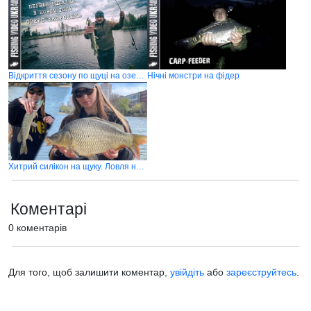
Відкриття сезону по щуці на озері Корольок
Нічні монстри на фідер
Хитрий силікон на щуку. Ловля на спінінг ранньою весною
Коментарі
0 коментарів
Для того, щоб залишити коментар,
увійдіть
або
зареєструйтесь
.