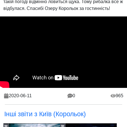
такій погоді відмінно ловиться щука. Тому рибалка все ж
відбулася. Спасибі Озеру Корольок за гостинність!
2020-06-11
0
965
Інші звіти з Київ (Корольок)