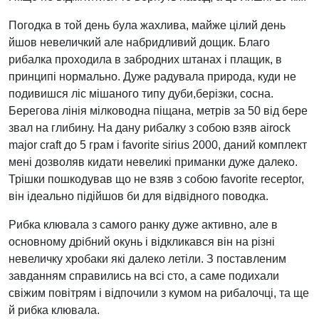
Погодка в той день була жахлива, майже цілий день
йшов невеличкий але набридливий дощик. Благо
рибалка проходила в забродних штанах і плащик, в
принципі нормально. Дуже радувала природа, куди не
подивишся ліс мішаного типу дуби,берізки, сосна.
Берегова лінія мілководна піщана, метрів за 50 від бере
звал на глибину. На дану рибалку з собою взяв airock
major craft до 5 грам і favorite sirius 2000, даний комплект
мені дозволяв кидати невеликі приманки дуже далеко.
Трішки пошкодував що не взяв з собою favorite receptor,
він ідеально підійшов би для відвідного поводка.
Рибка клювала з самого ранку дуже активно, але в
основному дрібний окунь і відкликався він на різні
невеличку хробаки які далеко летіли. З поставленим
завданням справились на всі сто, а саме подихали
свіжим повітрям і відпочили з кумом на рибалочці, та ще
й рибка клювала.