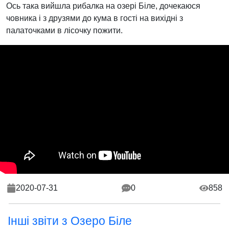
Ось така вийшла рибалка на озері Біле, дочекаюся
човника і з друзями до кума в гості на вихідні з
палаточками в лісочку пожити.
2020-07-31
0
858
Інші звіти з Озеро Біле