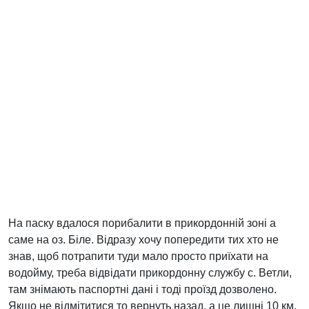
На паску вдалося порибалити в прикордонній зоні а
саме на оз. Біле. Відразу хочу попередити тих хто не
знав, щоб потрапити туди мало просто приїхати на
водойму, треба відвідати прикордонну службу с. Ветли,
там знімають паспортні дані і тоді проїзд дозволено.
Якщо не відмітитися то вернуть назад, а це лишні 10 км.