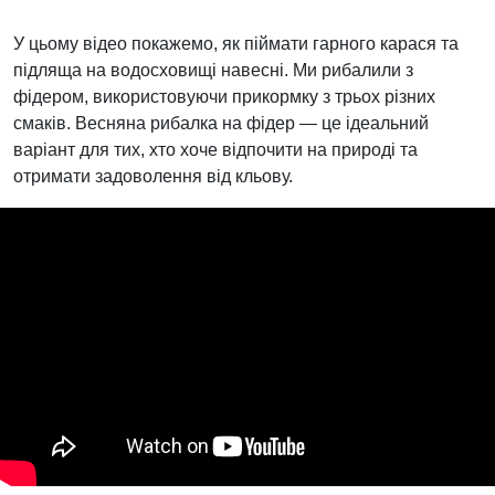
У цьому відео покажемо, як піймати гарного карася та
підляща на водосховищі навесні. Ми рибалили з
фідером, використовуючи прикормку з трьох різних
смаків. Весняна рибалка на фідер — це ідеальний
варіант для тих, хто хоче відпочити на природі та
отримати задоволення від кльову.