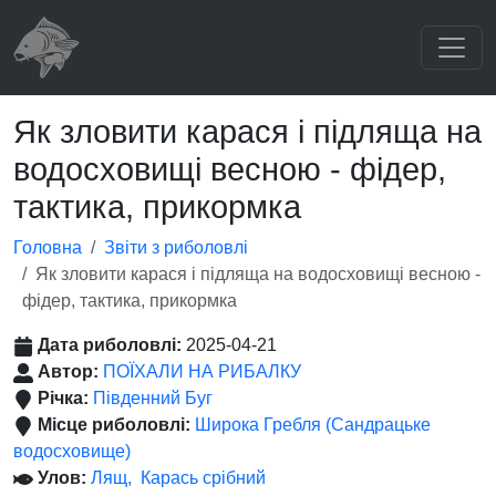
Як зловити карася і підляща на
водосховищі весною - фідер,
тактика, прикормка
Головна
Звіти з риболовлі
Як зловити карася і підляща на водосховищі весною -
фідер, тактика, прикормка
Дата риболовлі:
2025-04-21
Автор:
ПОЇХАЛИ НА РИБАЛКУ
Річка:
Південний Буг
Місце риболовлі:
Широка Гребля (Сандрацьке
водосховище)
Улов:
Лящ
Карась срібний