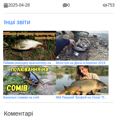
2025-04-28
0
753
Інші звіти
Піймав рекордну красноперу на річці Стир
Монстри на Десні в березні 2019
Канальні сомики на хліб
Мій Перший Трофей на Озері "Любава"
Коментарі