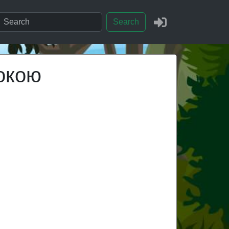
Search
покою