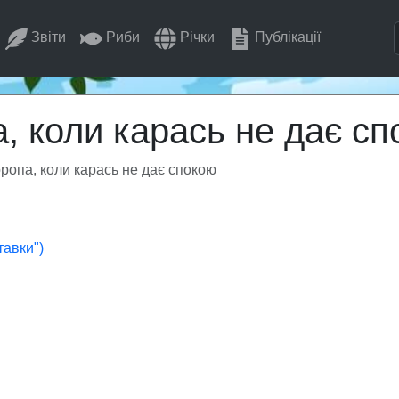
Звіти
Риби
Річки
Публікації
а, коли карась не дає с
оропа, коли карась не дає спокою
тавки")