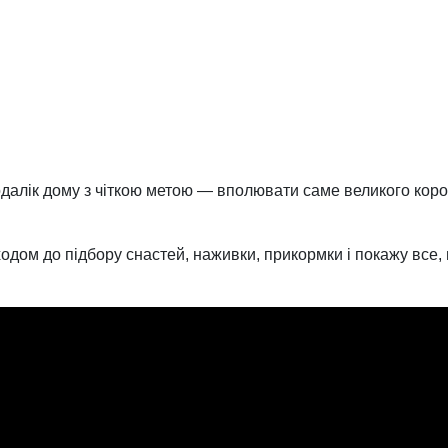
далік дому з чіткою метою — вполювати саме великого коропа
ходом до підбору снастей, наживки, прикормки і покажу все