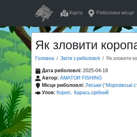
Карта
Риболовні місця
Як зловити короп
Головна
Звіти з риболовлі
Як зловити к
Дата риболовлі:
2025-04-18
Автор:
AMATOR FISHING
Місце риболовлі:
Леськи ("Морозівські с
Улов:
Короп
Карась срібний