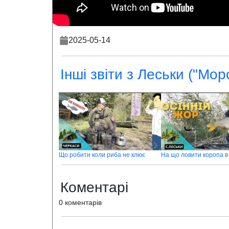
2025-05-14
Інші звіти з Леськи ("Мор
Що робити коли риба не клює
На що ловити коропа в
Коментарі
0 коментарів