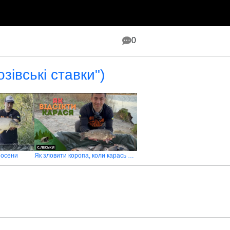
0
озівські ставки")
 осени
Як зловити коропа, коли карась не дає спокою