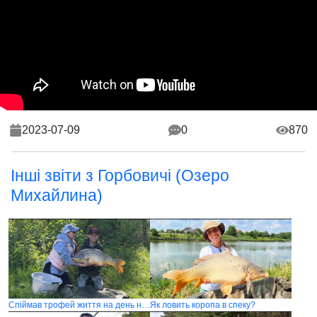
2023-07-09
0
870
Інші звіти з Горбовичі (Озеро
Михайлина)
Спіймав трофей життя на день народження
Як ловить коропа в спеку?